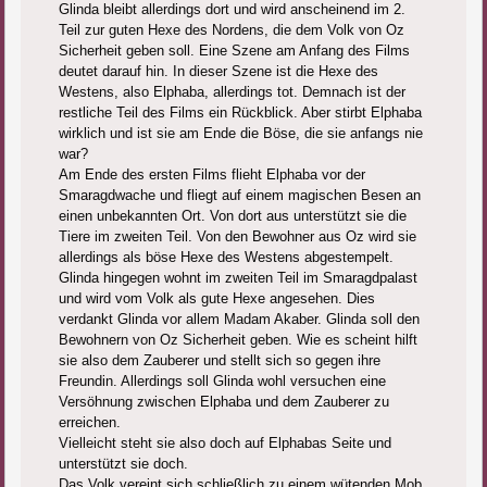
Glinda bleibt allerdings dort und wird anscheinend im 2.
Teil zur guten Hexe des Nordens, die dem Volk von Oz
Sicherheit geben soll. Eine Szene am Anfang des Films
deutet darauf hin. In dieser Szene ist die Hexe des
Westens, also Elphaba, allerdings tot. Demnach ist der
restliche Teil des Films ein Rückblick. Aber stirbt Elphaba
wirklich und ist sie am Ende die Böse, die sie anfangs nie
war?
Am Ende des ersten Films flieht Elphaba vor der
Smaragdwache und fliegt auf einem magischen Besen an
einen unbekannten Ort. Von dort aus unterstützt sie die
Tiere im zweiten Teil. Von den Bewohner aus Oz wird sie
allerdings als böse Hexe des Westens abgestempelt.
Glinda hingegen wohnt im zweiten Teil im Smaragdpalast
und wird vom Volk als gute Hexe angesehen. Dies
verdankt Glinda vor allem Madam Akaber. Glinda soll den
Bewohnern von Oz Sicherheit geben. Wie es scheint hilft
sie also dem Zauberer und stellt sich so gegen ihre
Freundin. Allerdings soll Glinda wohl versuchen eine
Versöhnung zwischen Elphaba und dem Zauberer zu
erreichen.
Vielleicht steht sie also doch auf Elphabas Seite und
unterstützt sie doch.
Das Volk vereint sich schließlich zu einem wütenden Mob