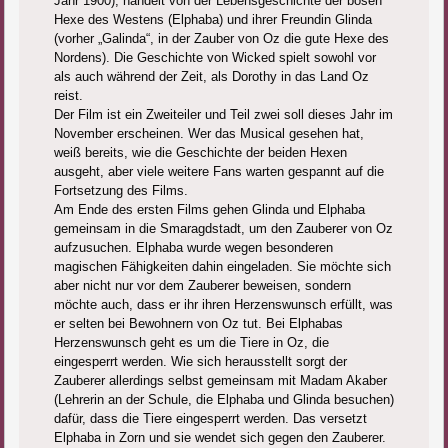
Jahr 1900), handelt von der Lebensgeschichte der bösen
Hexe des Westens (Elphaba) und ihrer Freundin Glinda
(vorher „Galinda“, in der Zauber von Oz die gute Hexe des
Nordens). Die Geschichte von Wicked spielt sowohl vor
als auch während der Zeit, als Dorothy in das Land Oz
reist.
Der Film ist ein Zweiteiler und Teil zwei soll dieses Jahr im
November erscheinen. Wer das Musical gesehen hat,
weiß bereits, wie die Geschichte der beiden Hexen
ausgeht, aber viele weitere Fans warten gespannt auf die
Fortsetzung des Films.
Am Ende des ersten Films gehen Glinda und Elphaba
gemeinsam in die Smaragdstadt, um den Zauberer von Oz
aufzusuchen. Elphaba wurde wegen besonderen
magischen Fähigkeiten dahin eingeladen. Sie möchte sich
aber nicht nur vor dem Zauberer beweisen, sondern
möchte auch, dass er ihr ihren Herzenswunsch erfüllt, was
er selten bei Bewohnern von Oz tut. Bei Elphabas
Herzenswunsch geht es um die Tiere in Oz, die
eingesperrt werden. Wie sich herausstellt sorgt der
Zauberer allerdings selbst gemeinsam mit Madam Akaber
(Lehrerin an der Schule, die Elphaba und Glinda besuchen)
dafür, dass die Tiere eingesperrt werden. Das versetzt
Elphaba in Zorn und sie wendet sich gegen den Zauberer.