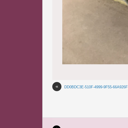
«
DD0BDC3E-510F-4999-9F55-66A926