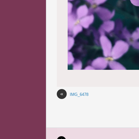
«
IMG_6478