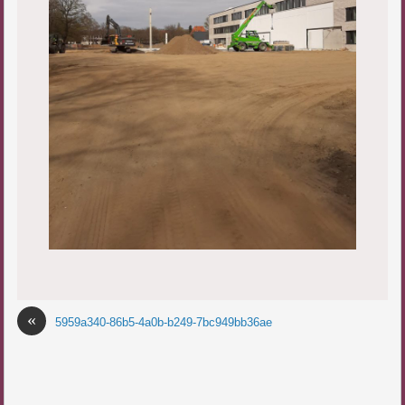
«
5959a340-86b5-4a0b-b249-7bc949bb36ae