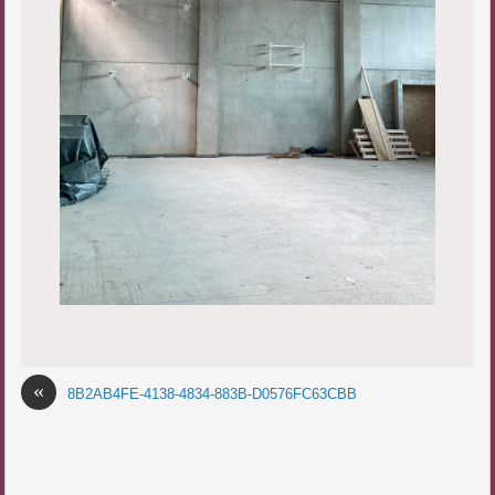
«
8B2AB4FE-4138-4834-883B-D0576FC63CBB