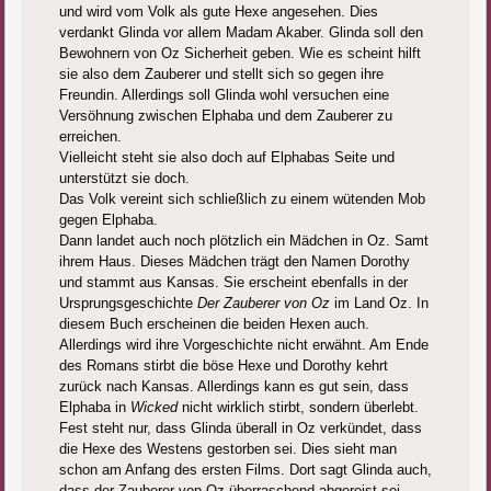
und wird vom Volk als gute Hexe angesehen. Dies
verdankt Glinda vor allem Madam Akaber. Glinda soll den
Bewohnern von Oz Sicherheit geben. Wie es scheint hilft
sie also dem Zauberer und stellt sich so gegen ihre
Freundin. Allerdings soll Glinda wohl versuchen eine
Versöhnung zwischen Elphaba und dem Zauberer zu
erreichen.
Vielleicht steht sie also doch auf Elphabas Seite und
unterstützt sie doch.
Das Volk vereint sich schließlich zu einem wütenden Mob
gegen Elphaba.
Dann landet auch noch plötzlich ein Mädchen in Oz. Samt
ihrem Haus. Dieses Mädchen trägt den Namen Dorothy
und stammt aus Kansas. Sie erscheint ebenfalls in der
Ursprungsgeschichte
Der Zauberer von Oz
im Land Oz. In
diesem Buch erscheinen die beiden Hexen auch.
Allerdings wird ihre Vorgeschichte nicht erwähnt. Am Ende
des Romans stirbt die böse Hexe und Dorothy kehrt
zurück nach Kansas. Allerdings kann es gut sein, dass
Elphaba in
Wicked
nicht wirklich stirbt, sondern überlebt.
Fest steht nur, dass Glinda überall in Oz verkündet, dass
die Hexe des Westens gestorben sei. Dies sieht man
schon am Anfang des ersten Films. Dort sagt Glinda auch,
dass der Zauberer von Oz überraschend abgereist sei.