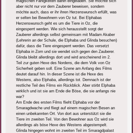
magischen Fähigkeiten dahin eingeladen. Sie möchte sich
aber nicht nur vor dem Zauberer beweisen, sondern
möchte auch, dass er ihr ihren Herzenswunsch erfüllt, was
er selten bei Bewohnern von Oz tut. Bei Elphabas
Herzenswunsch geht es um die Tiere in Oz, die
eingesperrt werden. Wie sich herausstellt sorgt der
Zauberer allerdings selbst gemeinsam mit Madam Akaber
(Lehrerin an der Schule, die Elphaba und Glinda besuchen)
dafür, dass die Tiere eingesperrt werden. Das versetzt
Elphaba in Zorn und sie wendet sich gegen den Zauberer.
Glinda bleibt allerdings dort und wird anscheinend im 2.
Teil zur guten Hexe des Nordens, die dem Volk von Oz
Sicherheit geben soll. Eine Szene am Anfang des Films
deutet darauf hin. In dieser Szene ist die Hexe des
Westens, also Elphaba, allerdings tot. Demnach ist der
restliche Teil des Films ein Rückblick. Aber stirbt Elphaba
wirklich und ist sie am Ende die Böse, die sie anfangs nie
war?
Am Ende des ersten Films flieht Elphaba vor der
Smaragdwache und fliegt auf einem magischen Besen an
einen unbekannten Ort. Von dort aus unterstützt sie die
Tiere im zweiten Teil. Von den Bewohner aus Oz wird sie
allerdings als böse Hexe des Westens abgestempelt.
Glinda hingegen wohnt im zweiten Teil im Smaragdpalast