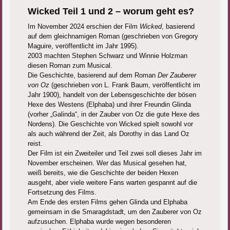
Wicked Teil 1 und 2 – worum geht es?
Im November 2024 erschien der Film
Wicked
, basierend
auf dem gleichnamigen Roman (geschrieben von Gregory
Maguire, veröffentlicht im Jahr 1995).
2003 machten Stephen Schwarz und Winnie Holzman
diesen Roman zum Musical.
Die Geschichte, basierend auf dem Roman
Der Zauberer
von Oz
(geschrieben von L. Frank Baum, veröffentlicht im
Jahr 1900), handelt von der Lebensgeschichte der bösen
Hexe des Westens (Elphaba) und ihrer Freundin Glinda
(vorher „Galinda“, in der Zauber von Oz die gute Hexe des
Nordens). Die Geschichte von Wicked spielt sowohl vor
als auch während der Zeit, als Dorothy in das Land Oz
reist.
Der Film ist ein Zweiteiler und Teil zwei soll dieses Jahr im
November erscheinen. Wer das Musical gesehen hat,
weiß bereits, wie die Geschichte der beiden Hexen
ausgeht, aber viele weitere Fans warten gespannt auf die
Fortsetzung des Films.
Am Ende des ersten Films gehen Glinda und Elphaba
gemeinsam in die Smaragdstadt, um den Zauberer von Oz
aufzusuchen. Elphaba wurde wegen besonderen