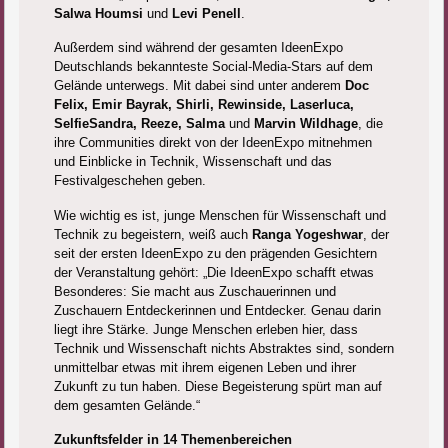
Salwa Houmsi
und
Levi Penell
.
Außerdem sind während der gesamten IdeenExpo
Deutschlands bekannteste Social-Media-Stars auf dem
Gelände unterwegs. Mit dabei sind unter anderem
Doc
Felix, Emir Bayrak, Shirli, Rewinside, Laserluca,
SelfieSandra, Reeze, Salma
und
Marvin Wildhage
, die
ihre Communities direkt von der IdeenExpo mitnehmen
und Einblicke in Technik, Wissenschaft und das
Festivalgeschehen geben.
Wie wichtig es ist, junge Menschen für Wissenschaft und
Technik zu begeistern, weiß auch
Ranga Yogeshwar
, der
seit der ersten IdeenExpo zu den prägenden Gesichtern
der Veranstaltung gehört: „Die IdeenExpo schafft etwas
Besonderes: Sie macht aus Zuschauerinnen und
Zuschauern Entdeckerinnen und Entdecker. Genau darin
liegt ihre Stärke. Junge Menschen erleben hier, dass
Technik und Wissenschaft nichts Abstraktes sind, sondern
unmittelbar etwas mit ihrem eigenen Leben und ihrer
Zukunft zu tun haben. Diese Begeisterung spürt man auf
dem gesamten Gelände.“
Zukunftsfelder in 14 Themenbereichen