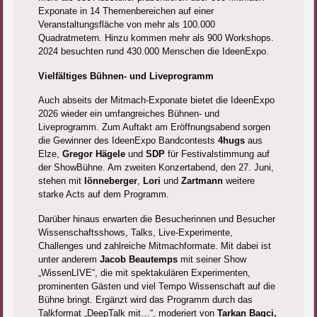
Exponate in 14 Themenbereichen auf einer
Veranstaltungsfläche von mehr als 100.000
Quadratmetern. Hinzu kommen mehr als 900 Workshops.
2024 besuchten rund 430.000 Menschen die IdeenExpo.
Vielfältiges Bühnen- und Liveprogramm
Auch abseits der Mitmach-Exponate bietet die IdeenExpo
2026 wieder ein umfangreiches Bühnen- und
Liveprogramm. Zum Auftakt am Eröffnungsabend sorgen
die Gewinner des IdeenExpo Bandcontests
4hugs
aus
Elze,
Gregor Hägele
und
SDP
für Festivalstimmung auf
der ShowBühne. Am zweiten Konzertabend, den 27. Juni,
stehen mit
lönneberger
,
Lori
und
Zartmann
weitere
starke Acts auf dem Programm.
Darüber hinaus erwarten die Besucherinnen und Besucher
Wissenschaftsshows, Talks, Live-Experimente,
Challenges und zahlreiche Mitmachformate. Mit dabei ist
unter anderem
Jacob Beautemps
mit seiner Show
„WissenLIVE“, die mit spektakulären Experimenten,
prominenten Gästen und viel Tempo Wissenschaft auf die
Bühne bringt. Ergänzt wird das Programm durch das
Talkformat „DeepTalk mit…“, moderiert von
Tarkan Bagci,