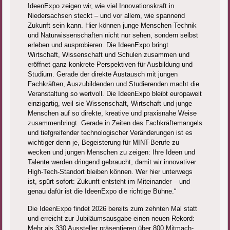
IdeenExpo zeigen wir, wie viel Innovationskraft in
Niedersachsen steckt – und vor allem, wie spannend
Zukunft sein kann. Hier können junge Menschen Technik
und Naturwissenschaften nicht nur sehen, sondern selbst
erleben und ausprobieren. Die IdeenExpo bringt
Wirtschaft, Wissenschaft und Schulen zusammen und
eröffnet ganz konkrete Perspektiven für Ausbildung und
Studium. Gerade der direkte Austausch mit jungen
Fachkräften, Auszubildenden und Studierenden macht die
Veranstaltung so wertvoll. Die IdeenExpo bleibt europaweit
einzigartig, weil sie Wissenschaft, Wirtschaft und junge
Menschen auf so direkte, kreative und praxisnahe Weise
zusammenbringt. Gerade in Zeiten des Fachkräftemangels
und tiefgreifender technologischer Veränderungen ist es
wichtiger denn je, Begeisterung für MINT-Berufe zu
wecken und jungen Menschen zu zeigen: Ihre Ideen und
Talente werden dringend gebraucht, damit wir innovativer
High-Tech-Standort bleiben können. Wer hier unterwegs
ist, spürt sofort: Zukunft entsteht im Miteinander – und
genau dafür ist die IdeenExpo die richtige Bühne.“
Die IdeenExpo findet 2026 bereits zum zehnten Mal statt
und erreicht zur Jubiläumsausgabe einen neuen Rekord:
Mehr als 330 Aussteller präsentieren über 800 Mitmach-