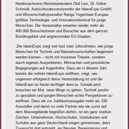
Niedersachsens Ministerpräsident Olaf Lies, Dr. Volker
Schmidt, Aufsichtsratsvorsitzender der IdeenExpo GmbH,
und Wissenschaftsjournalist Ranga Yogeshwar Europas
größtes Technologie- und Innovationsfestival für junge
Menschen. Die Veranstalter erwarten wieder mehr als
400.000 Besucherinnen und Besucher aus dem ganzen
Bundesgebiet und angrenzenden EU-Staaten.
„Die IdeenExpo zeigt seit fast zwei Jahrzehnten, wie junge
Menschen für Technik und Naturwissenschaften begeistert
werden können – nicht mit trockener Theorie, sondern
durch eigenes Ausprobieren, Mitmachen und persönliche
Begegnungen auf Augenhöhe. Dass wir in diesem Jahr
bereits die zehnte IdeenExpo eröffnen, zeigt, wie
ungemein erfolgreich diese Veranstaltung ist und die
IdeenExpo ist heute wichtiger denn je. Gerade jetzt
brauchen wir Mut: neue Wege zu gehen, Technik positiv
zu gestalten und jungen Menschen echte Perspektiven zu
eröffnen. Dass wir zur Jubiläumsausgabe mehr als 330
Aussteller und damit so viele Partner wie nie zuvor auf
dem Messegelände begrüßen dürfen, ist ein ganz starkes
Zeichen. Unternehmen, Hochschulen, Institutionen und
Schulen aus ganz Deutschland zeigen gemeinsam, dass
Zuversicht dort entsteht, wo Neugier, Begeisterung und