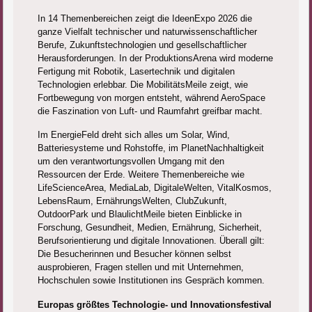
In 14 Themenbereichen zeigt die IdeenExpo 2026 die
ganze Vielfalt technischer und naturwissenschaftlicher
Berufe, Zukunftstechnologien und gesellschaftlicher
Herausforderungen. In der ProduktionsArena wird moderne
Fertigung mit Robotik, Lasertechnik und digitalen
Technologien erlebbar. Die MobilitätsMeile zeigt, wie
Fortbewegung von morgen entsteht, während AeroSpace
die Faszination von Luft- und Raumfahrt greifbar macht.
Im EnergieFeld dreht sich alles um Solar, Wind,
Batteriesysteme und Rohstoffe, im PlanetNachhaltigkeit
um den verantwortungsvollen Umgang mit den
Ressourcen der Erde. Weitere Themenbereiche wie
LifeScienceArea, MediaLab, DigitaleWelten, VitalKosmos,
LebensRaum, ErnährungsWelten, ClubZukunft,
OutdoorPark und BlaulichtMeile bieten Einblicke in
Forschung, Gesundheit, Medien, Ernährung, Sicherheit,
Berufsorientierung und digitale Innovationen. Überall gilt:
Die Besucherinnen und Besucher können selbst
ausprobieren, Fragen stellen und mit Unternehmen,
Hochschulen sowie Institutionen ins Gespräch kommen.
Europas größtes Technologie- und Innovationsfestival