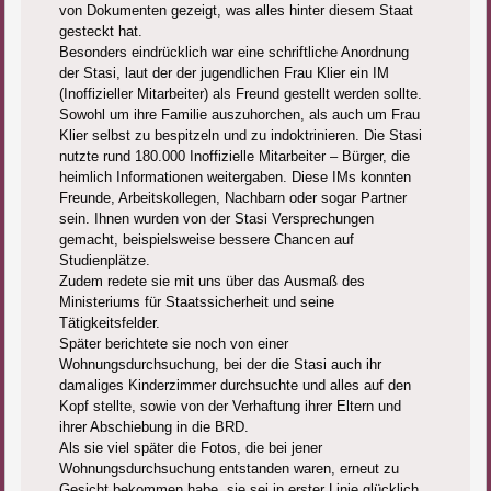
von Dokumenten gezeigt, was alles hinter diesem Staat
gesteckt hat.
Besonders eindrücklich war eine schriftliche Anordnung
der Stasi, laut der der jugendlichen Frau Klier ein IM
(Inoffizieller Mitarbeiter) als Freund gestellt werden sollte.
Sowohl um ihre Familie auszuhorchen, als auch um Frau
Klier selbst zu bespitzeln und zu indoktrinieren. Die Stasi
nutzte rund 180.000 Inoffizielle Mitarbeiter – Bürger, die
heimlich Informationen weitergaben. Diese IMs konnten
Freunde, Arbeitskollegen, Nachbarn oder sogar Partner
sein. Ihnen wurden von der Stasi Versprechungen
gemacht, beispielsweise bessere Chancen auf
Studienplätze.
Zudem redete sie mit uns über das Ausmaß des
Ministeriums für Staatssicherheit und seine
Tätigkeitsfelder.
Später berichtete sie noch von einer
Wohnungsdurchsuchung, bei der die Stasi auch ihr
damaliges Kinderzimmer durchsuchte und alles auf den
Kopf stellte, sowie von der Verhaftung ihrer Eltern und
ihrer Abschiebung in die BRD.
Als sie viel später die Fotos, die bei jener
Wohnungsdurchsuchung entstanden waren, erneut zu
Gesicht bekommen habe, sie sei in erster Linie glücklich