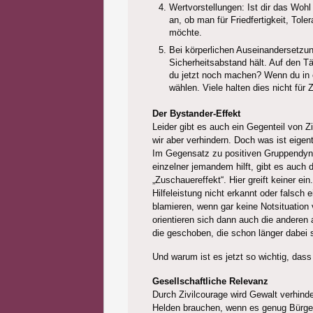
Wertvorstellungen: Ist dir das Woh
an, ob man für Friedfertigkeit, To
möchte.
Bei körperlichen Auseinandersetzu
Sicherheitsabstand hält. Auf den Tä
du jetzt noch machen? Wenn du in ei
wählen. Viele halten dies nicht für 
Der Bystander-Effekt
Leider gibt es auch ein Gegenteil von 
wir aber verhindern. Doch was ist eigent
Im Gegensatz zu positiven Gruppendynam
einzelner jemandem hilft, gibt es auch 
„Zuschauereffekt“. Hier greift keiner ei
Hilfeleistung nicht erkannt oder falsch
blamieren, wenn gar keine Notsituation
orientieren sich dann auch die anderen
die geschoben, die schon länger dabei 
Und warum ist es jetzt so wichtig, dass
Gesellschaftliche Relevanz
Durch Zivilcourage wird Gewalt verhind
Helden brauchen, wenn es genug Bürger