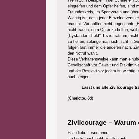
Wenn zum Beispiel in der Schule ein Sc
eingreifen und dem Opfer helfen, sind 
Freundeskreis, im Sportverein und übera
Wichtig ist, dass jeder Einzelne versu
braucht. Wir sollten nicht sogenannte 
nicht trauen, dem Opfer zu helfen, weil
„Bystander-Effekt“. Es ist ratsam, nic
zu helfen, solange man sich nicht in Gef
folgen fast immer die anderen nach. Zi
den Notruf wählt.
Diese Verhaltensweise kann man einüb
Gesellschaft vor Gewalt und Diskrimin
und der Respekt vor jedem ist wichtig 
auch zeigen.
Lasst uns alle Zivilcourage t
(Charlotte, 8d)
Zivilcourage – Warum e
Hallo liebe Leser:innen,
ich hoffe, euch geht es allen gut!