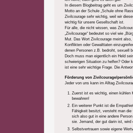
In diesem Blogbeitrag geht es um Zivilc
Motto an der Schule „Schule ohne Rass
Zivilcourage sehr wichtig, weil wir die
wichtig für unsere Gesellschaft ist.
Für alle, die nicht wissen, was Zivilco
„Zivilcourage“ bedeutet so viel wie „Bürg
Mut. Das Wort Zivilcourage meint also
Konflikten oder Gewalttaten einzugreifen
denen Personen z.B. bedroht, sexuell
Doch muss man eigentlich ein Held sei
schwierigen Situation zu helfen? Oder
ist eine sehr wichtige Frage. Die Antwor
Förderung von Zivilcourage/persönli
Jeder von uns kann im Alltag Zivilcour
Zuerst ist es wichtig, einen kühlen
bewahren!
Ein weiterer Punkt ist die Empath
Fähigkeit besitzt, versteht man d
sich also gut in eine andere Person
sie. Jemand, der gut darin ist, wird
Selbstvertrauen sowie eigene Wertv